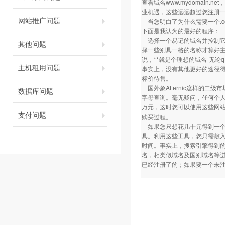
查看域名
www.mydomain.net
，
业机遇，这些远远超过您注册一
网站推广问题
当您明白了为什么需要一个.c
下面是我认为的最好的程序：
选择一个易记的域名并控制它
其他问题
择一些别具一格的名称才算好
说，**就是个理想的域名-无论
主机租用问题
事实上，没有其他更好的途径得
标价待售。
国外象Afternic这样的
数据库问题
字母查询。毫无疑问，任何个人
万元，这时您可以使用这些网
支付问题
购买过程。
如果您只想花几十元得到一个.
具。利用这些工具，您只需敲
时间。事实上，搜索引擎得到的
名，相类似域名及国别域名等进
已经注册了的；如果要一个未