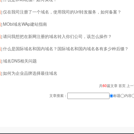
题
仅在我司注册了一个域名，使用我司的Url转发服务，如何备案？
]
题
MObi域名WAp建站指南
]
题
请问我想把在新网注册的域名转入你们公司，该怎么操作？
]
题
什么是国际域名和国内域名？国际域名和国内域名各有多少种后缀？
]
题
域名DNS相关问题
]
题
如何为企业品牌选择最佳域名
]
共
60
篇文章 首页 上
文章搜索：
标题
内容