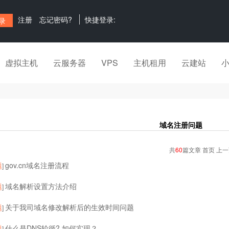
注册
忘记密码?
快捷登录:
虚拟主机
云服务器
VPS
主机租用
云建站
域名注册问题
共
60
篇文章 首页 上
题
gov.cn域名注册流程
]
题
域名解析设置方法介绍
]
题
关于我司域名修改解析后的生效时间问题
]
题
什么是DNS轮循? 如何实现？
]