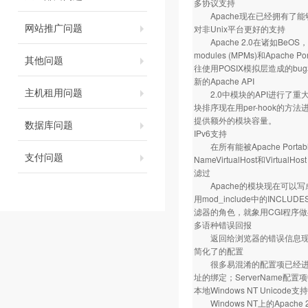
多协议支持
Apache现在已经拥有了能够
网站推广问题
对非Unix平台更好的支持
Apache 2.0在诸如BeOS，
modules (MPMs)和Apac
其他问题
往使用POSIX模拟层造成的bu
新的Apache API
主机租用问题
2.0中模块的API进行了重大
块排序现在用per-hook的
提供额外的模块容量。
数据库问题
IPv6支持
在所有能被Apache Portabl
支付问题
NameVirtualHost和Virtua
滤过
Apache的模块现在可以
用mod_include中的INC
滤器的角色，就象用CGI程序
多语种错误回报
返回给浏览器的错误信息现在
简化了的配置
很多易混淆的配置项已经进行了简化
址的绑定；ServerName
本地Windows NT Unicode支持
Windows NT上的Apach