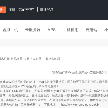
注册
忘记密码?
快捷登录:
虚拟主机
云服务器
VPS
主机租用
云建站
域名注册-常见问题
→
数据库问题
→ 数据库问题
[原创]如何将Mysql数据库如4.0X版升级为4.1
discuz论坛用的是php4.4+mysql4.0.18的数据库，现在购买了你们的空间，服务器是
现论坛全部显示????的乱码，请问如何解决？
l4.0.x版的4.1/5.x版不兼容，不能直接用把mysql的源文件复制进来的方式，解决办
务器前，先在原服务器上，在论坛后台点：系统设置＞资料备份> 进行一次完整的数据
后，虽然是乱码，但仍可以登录后台，在后台系统设置＞资料恢复＞ 用数据备份记录中的
下载第三方软件如＂帝国备份王＂： 下载地址：
http://www.phome.net/ebak2/