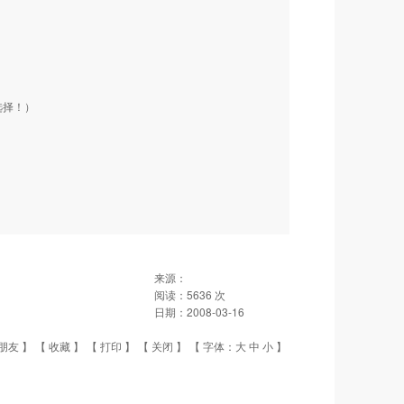
要选择！）
来源：
阅读：
5636
次
日期：
2008-03-16
朋友
】 【
收藏
】 【
打印
】 【
关闭
】 【 字体：
大
中
小
】