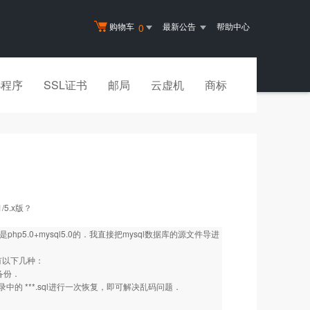
购物车
最新公告
帮助中心
0
小程序
SSL证书
邮局
云虚机
商标
/5.x版？
php5.0+mysql5.0的．我直接把mysql数据库的源文件导进
法有以下几种：
备份．
 ***.sql进行一次恢复，即可解决乱码问题．