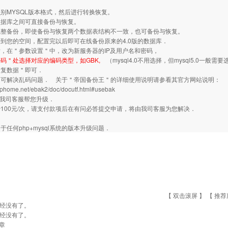
：
别MYSQL版本格式，然后进行转换恢复。
数据库之间可直接备份与恢复。
完整备份，即使备份与恢复两个数据表结构不一致，也可备份与恢复。
到您的空间，配置完以后即可在线备份原来的4.0版的数据库．
，在＂参数设置＂中，改为新服务器的IP及用户名和密码，
码＂处选择对应的编码类型，如GBK,
（mysql4.0不用选择，但mysql5.0一般需
恢复数据＂即可．
即可解决乱码问题． 关于＂帝国备份王＂的详细使用说明请参看其官方网站说明：
.phome.net/ebak2/doc/docutf.html#usebak
由我司客服帮您升级．
100元/次，请支付款项后在有问必答提交申请，将由我司客服为您解决．
于任何php+mysql系统的版本升级问题．
【 双击滚屏 】 【
推荐
经没有了。
经没有了。
章