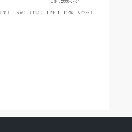
日期：
2006-07-01
朋友
】 【
收藏
】 【
打印
】 【
关闭
】 【 字体：
大
中
小
】