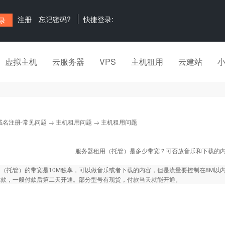
注册
忘记密码?
快捷登录:
虚拟主机
云服务器
VPS
主机租用
云建站
域名注册-常见问题
→
主机租用问题
→ 主机租用问题
服务器租用（托管）是多少带宽？可否放音乐和下载的
（托管）的带宽是10M独享，可以做音乐或者下载的内容，但是流量要控制在8M以
付款，一般付款后第二天开通。部分型号有现货，付款当天就能开通。