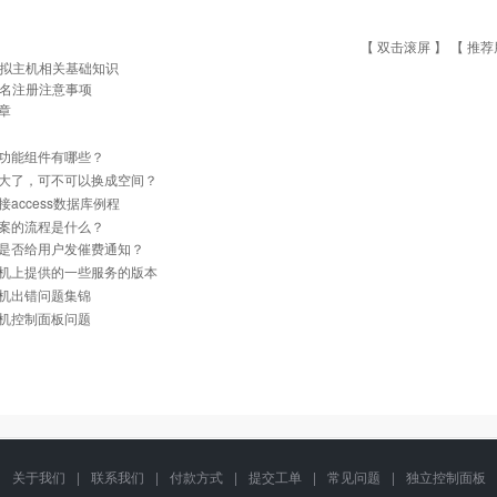
【 双击滚屏 】 【
推荐
拟主机相关基础知识
名注册注意事项
章
功能组件有哪些？
大了，可不可以换成空间？
接access数据库例程
案的流程是什么？
是否给用户发催费通知？
机上提供的一些服务的版本
机出错问题集锦
机控制面板问题
关于我们
|
联系我们
|
付款方式
|
提交工单
|
常见问题
|
独立控制面板