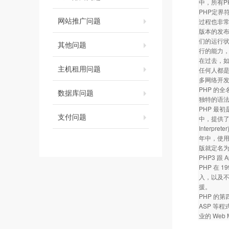
中，所有P
PHP定界
网站推广问题
过程也非常
版本的发
们的运行
其他问题
行的能力，
在过去，如
主机租用问题
任何人都是
多网络开发
PHP 的全名
数据库问题
独特的语法混
PHP 最初是
支付问题
中，提供了
Interp
年中，使用 
版就定名为 
PHP3 
PHP 在
入，以及不
援。
PHP 的
ASP 等
业的 Web