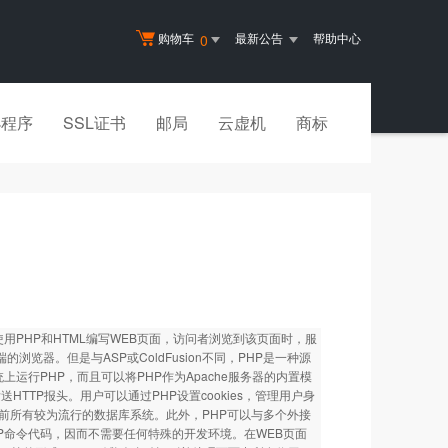
购物车
最新公告
帮助中心
0
小程序
SSL证书
邮局
云虚机
商标
合使用PHP和HTML编写WEB页面，访问者浏览到该页面时，服
览器。但是与ASP或ColdFusion不同，PHP是一种源
上运行PHP，而且可以将PHP作为Apache服务器的内置模
TTP报头。用户可以通过PHP设置cookies，管理用户身
前所有较为流行的数据库系统。此外，PHP可以与多个外接
HP命令代码，因而不需要任何特殊的开发环境。在WEB页面