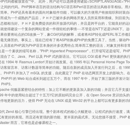
HP代码都被放置在“”中。 此外，用户还可以选择使用诸如<SCRIPTLANGUAGE=
符之间的代码。PHP脚本语言的语法结构与C语言和Perl语言的语法风格非常相似。
简单。PHP还具有基本的面向对象组件功能，可以极大的方便用户有效组织和封装自己编
布而成为一个成熟的产品后，ＰＨＰ已被许多的网络开发人员所采用和青睐。到目前为
状态都相当好。ＰＨＰ是免费提供的和开放源代码的，并且是跨平台的，它能良好的运
就使得建设一个复杂的网站变成一件很轻松的事情----不管是在NT下还是UNIX下。这
果你要将站点的OS改换一下，象CGI代码的解释，或者将ASP转化成PERL等工作
毫无痛苦的。事实上，现在已经有了将ASP转换成PHP的免费工具了。当然，驱动P
人员喜欢PHP,因为PHP语言本身的许多优秀特点:简单而工整的语法，对象支持和
是一个巢状的缩写名称，"PHP: Hypertext Preprocessor"，打开缩写还是缩写。PHP
合了 C、Java、Perl 以及 PHP 式的新语法。它可以比 CGI 或者 Perl 更快速的
在 1994 年 Rasmus Lerdorf 开始计画发展。在 1995 年以 Personal Home Pa
访客留言本、访客计数器等简单的功能。随后在新的成员加入开发行列之后，在 1995 年中，
reter)。PHP/FI 并加入了 mSQL 的支援，自此奠定了 PHP 在动态网页开发上的影响力。在
PHP/FI 的 Web 站台成长到超过五万个。而在 1997 年中，开始了第三版的开发计划，开发小组
PHP3。
跟 Apache 伺服器紧密结合的特性；加上它不断的更新及加入新的功能；并且它几乎
 1999 年中的使用站台超过了十五万!!它的原始码完全公开，在 Open Source 
停地更新的活力，使得 PHP 无论在 UNIX 或是 Win32 的平台上都可以有更
第四代 Zend 核心引擎已经出现。整个剧本程式的核心大幅更动，让程式的执行速度，满
程式有更好的表现。而且还有更强的新功能、更丰富的函式库。无论您接不接受，PHP 都将
 Master 而言，它将也是必修课程之一。