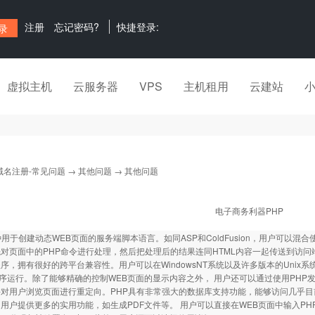
注册
忘记密码?
快捷登录:
虚拟主机
云服务器
VPS
主机租用
云建站
域名注册-常见问题
→
其他问题
→ 其他问题
电子商务利器PHP
种用于创建动态WEB页面的服务端脚本语言。如同ASP和ColdFusion，用户可以混
对页面中的PHP命令进行处理，然后把处理后的结果连同HTML内容一起传送到访问端的浏
序，拥有很好的跨平台兼容性。用户可以在WindowsNT系统以及许多版本的Unix系统
程序运行。除了能够精确的控制WEB页面的显示内容之外， 用户还可以通过使用PHP发送H
对用户浏览页面进行重定向。PHP具有非常强大的数据库支持功能，能够访问几乎目
用户提供更多的实用功能，如生成PDF文件等。 用户可以直接在WEB页面中输入P