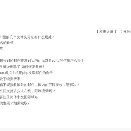
【 双击滚屏 】 【
推荐
TP里的几个文件夹分别有什么用处?
名的价值
章
我收到的邮件转发到我的sina或者sohu的信箱怎么办？
件被误删除了,如何恢复备份?
inux虚拟主机用php发送邮件的例子
款手续费费率
箱不能接收国外的邮件，国内的可以接收，请解决！
空间支持多少人在线，限制流量吗？
要注册简体中文国际域名
供发票？如果索取?