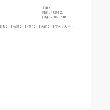
来源：
阅读：
11262
次
日期：
2006-07-01
朋友
】 【
收藏
】 【
打印
】 【
关闭
】 【 字体：
大
中
小
】