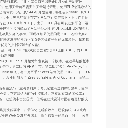
"PHP"等的形式。PHP引擎会自动识别并处理页面中所有位于
用户在使用变量前不需要对变量进行声明。使用PHP创建数组的
写的代码。从1995年开始使用，特别是从1998年其3.0
止，全世界已经有上百万的网站正在运行着ＰＨＰ，而且他
行在ＵＮＩＸ和ＮＴ下。由于ＰＨＰ具有可以在多平台下运
样也将间接的鼓励了网站平台从NT向UNIX及LINUX的转移。
都是极其头痛的事情。而现在如果使用的是PHP，这种改换对
HP快速发展的动力不仅仅是其操作平台的无依赖性。越来越
非常优秀的文档和强大的功能。
 是一种 HTML 内嵌式的语言 (类似 IIS 上的 ASP)。而 PHP
执行动态网页。
ge Tools (PHP Tools) 开始对外发表第一个版本。在这早期的版本
第二版的 PHP 问市。第二版定名为 PHP/FI(Form
 1996 年底，有一万五千个 Web 站台使用 PHP/FI；在 1997
加入了 Zeev Suraski 及 Andi Gutmans，而第三
支援所有主流与非主流资料库；再以它能高速的执行效率，使得
意识抬头的今天，它更是这方面的中流砥柱。不断地有新的函式库加
多新的功能。它提供丰富的函式，使得在程式设计方面有着更好的支
足更快的要求。在最佳化之后的效率，已较传统 CGI 或者
在 Web CGI 的领域上，掀起巅覆性的革命。对于一位专