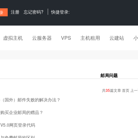
注册
忘记密码?
快捷登录:
虚拟主机
云服务器
VPS
主机租用
云建站
邮局问题
共
35
篇文章 首页 上
外（国外）邮件失败的解决办法？
得购买企业邮局的赠品？
V5.0网页登录代码
局与免费邮局的区别