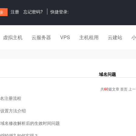
注册
忘记密码?
快捷登录:
虚拟主机
云服务器
VPS
主机租用
云建站
域名问题
共
60
篇文章 首页 上
n域名注册流程
析设置方法介绍
司域名修改解析后的生效时间问题
NS轮循? 如何实现？